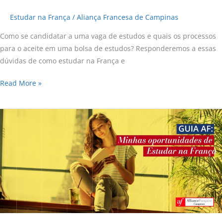
Estudar na França
/
Aliança Francesa de Campinas
Como se candidatar a uma vaga de estudos e quais os processos
para o aceite em uma bolsa de estudos? Responderemos a essas
dúvidas de como estudar na França e
Read More »
Guia
AF:
Minhas
oportunidades
de
Estudar
na
França