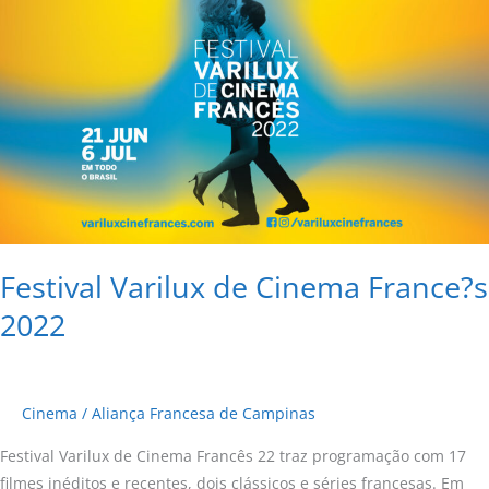
Varilux
de
Cinema
France?
s
2022
Festival Varilux de Cinema France?s
2022
Cinema
/
Aliança Francesa de Campinas
Festival Varilux de Cinema Francês 22 traz programação com 17
filmes inéditos e recentes, dois clássicos e séries francesas. Em