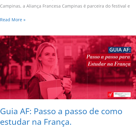
Campinas, a Aliança Francesa Campinas é parceira do festival e
Read More »
Guia
AF:
Passo
a
passo
de
como
estudar
na
França.
Guia AF: Passo a passo de como
estudar na França.