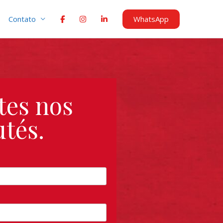
WhatsApp
Contato
tes nos
tés.