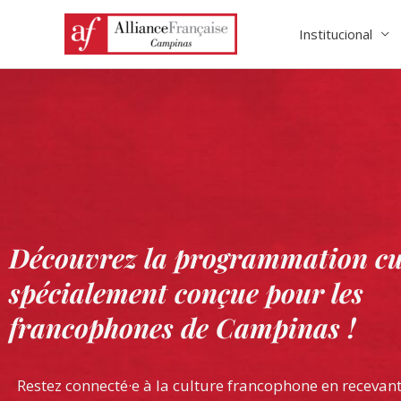
Ir
Institucional
para
o
conteúdo
Découvrez la programmation cul
spécialement conçue pour les
francophones de Campinas !
Restez connecté·e à la culture francophone en recevan