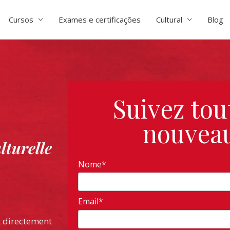
Cursos
Exames e certificações
Cultural
Blog
Suivez tou
nouveau
turelle
Nome*
Email*
t directement