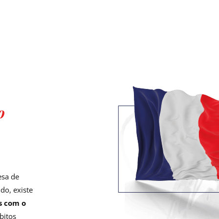
o
esa de
do, existe
s com o
bitos