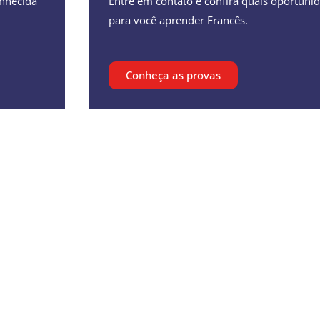
onhecida
Entre em contato e confira quais oportuni
para você aprender Francês.
Conheça as provas