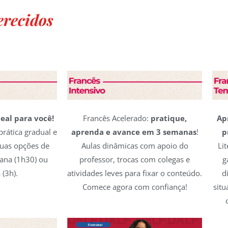
erecidos
eal para você!
Francês Acelerado:
pratique,
Ap
rática gradual e
aprenda e avance em 3 semanas
!
p
uas opções de
Aulas dinâmicas com apoio do
Li
ana (1h30) ou
professor, trocas com colegas e
g
(3h).
atividades leves para fixar o conteúdo.
d
Comece agora com confiança!
situ