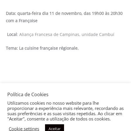
Data: quarta-feira dia 11 de novembro, das 19h00 às 20h30
com a Françoise
Local
: Aliança Francesa de Campinas, unidade Cambuí
Tema: La cuisine française régionale.
Política de Cookies
←
Post anterior
Post seguinte
→
Utilizamos cookies no nosso website para lhe
proporcionar a experiência mais relevante, recordando as
suas preferências e as suas visitas repetidas. Ao clicar em
"Aceitar", consente a utilização de todos os cookies.
Cookie settings
Aceitar
Copyright © 2026
Aliança Francesa de Campinas
| Todos os