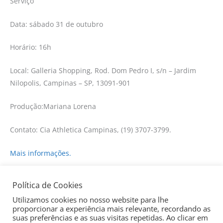
Serviço
Data: sábado 31 de outubro
Horário: 16h
Local: Galleria Shopping,
Rod. Dom Pedro I, s/n – Jardim
Nilopolis, Campinas – SP, 13091-901
Produção:Mariana Lorena
Contato: Cia Athletica Campinas, (19) 3707-3799.
Mais informações.
Política de Cookies
←
Post anterior
Post seguinte
→
Utilizamos cookies no nosso website para lhe
proporcionar a experiência mais relevante, recordando as
suas preferências e as suas visitas repetidas. Ao clicar em