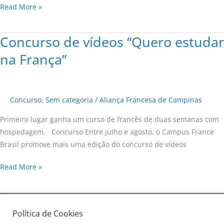
Read More »
Concurso de vídeos “Quero estudar
Concurso
de
na França”
vídeos
“Quero
estudar
Concurso
,
Sem categoria
/
Aliança Francesa de Campinas
na
França”
Primeiro lugar ganha um curso de francês de duas semanas com
hospedagem. Concurso Entre julho e agosto, o Campus France
Brasil promove mais uma edição do concurso de vídeos
Read More »
Política de Cookies
Copyright © 2026
Aliança Francesa de Campinas
| Todos os