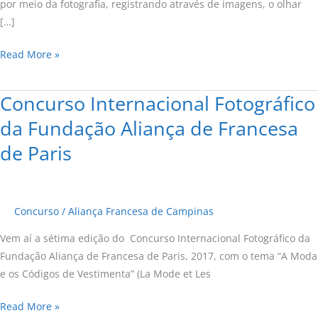
por meio da fotografia, registrando através de imagens, o olhar
[…]
Read More »
Concurso Internacional Fotográfico
Concurso
Internacional
da Fundação Aliança de Francesa
Fotográfico
de Paris
da
Fundação
Aliança
de
Concurso
/
Aliança Francesa de Campinas
Francesa
Vem aí a sétima edição do Concurso Internacional Fotográfico da
de
Fundação Aliança de Francesa de Paris, 2017, com o tema “A Moda
Paris
e os Códigos de Vestimenta” (La Mode et Les
Read More »