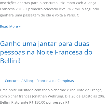
Inscrições abertas para o concurso Prix Photo Web Aliança
mil
Francesa 2015 O primeiro colocado leva R$ 7 mil, o segundo
ou
ganhará uma passagem de ida e volta a Paris. O
uma
viagem
Read More »
para
Paris!
Ganhe uma jantar para duas
Ganhe
uma
pessoas na Noite Francesa do
jantar
Bellini!
para
duas
pessoas
na
Concurso
/
Aliança Francesa de Campinas
Noite
Uma noite inusitada com todo o charme e requinte da França,
Francesa
com o chef francês Jonathan Wehrung. Dia 26 de agosto às 20h.
do
Bellini Ristorante R$ 150,00 por pessoa R$
Bellini!