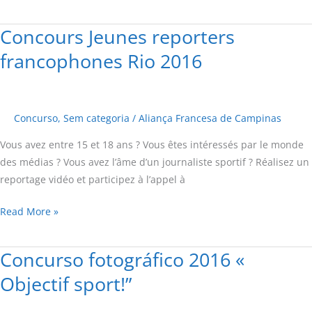
Concours Jeunes reporters
Concours
Jeunes
francophones Rio 2016
reporters
francophones
Rio
Concurso
,
Sem categoria
/
Aliança Francesa de Campinas
2016
Vous avez entre 15 et 18 ans ? Vous êtes intéressés par le monde
des médias ? Vous avez l’âme d’un journaliste sportif ? Réalisez un
reportage vidéo et participez à l’appel à
Read More »
Concurso fotográfico 2016 «
Concurso
fotográfico
Objectif sport!”
2016
«