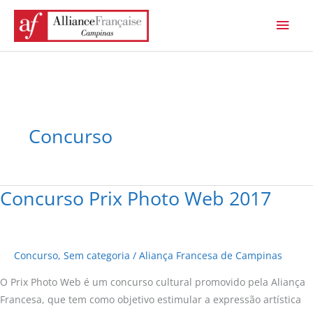
Ir
Men
para
princ
o
conteúdo
Concurso
Concurso Prix Photo Web 2017
Concurso
Prix
Photo
Web
Concurso
,
Sem categoria
/
Aliança Francesa de Campinas
2017
O Prix Photo Web é um concurso cultural promovido pela Aliança
Francesa, que tem como objetivo estimular a expressão artística