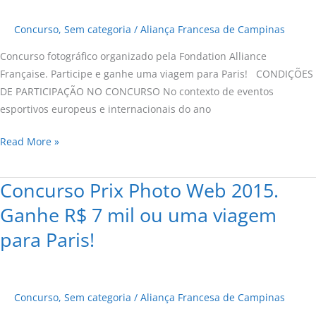
Objectif
Concurso
,
Sem categoria
/
Aliança Francesa de Campinas
sport!”
Concurso fotográfico organizado pela Fondation Alliance
Française. Participe e ganhe uma viagem para Paris! CONDIÇÕES
DE PARTICIPAÇÃO NO CONCURSO No contexto de eventos
esportivos europeus e internacionais do ano
Read More »
Concurso Prix Photo Web 2015.
Concurso
Prix
Ganhe R$ 7 mil ou uma viagem
Photo
para Paris!
Web
2015.
Ganhe
R$
Concurso
,
Sem categoria
/
Aliança Francesa de Campinas
7