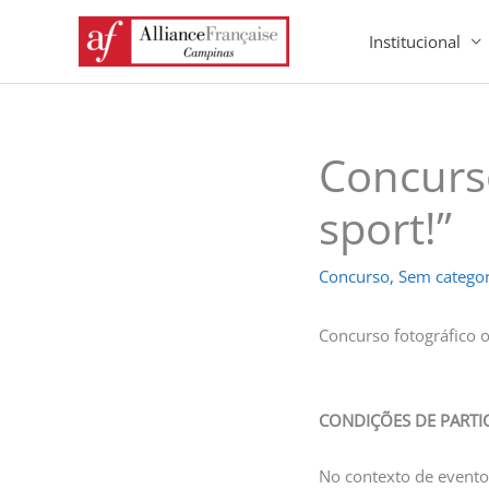
Ir
Institucional
para
o
conteúdo
Concurso
sport!”
Concurso
,
Sem categor
Concurso fotográfico o
CONDIÇÕES DE PART
No contexto de eventos