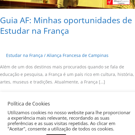
França
Guia AF: Minhas oportunidades de
Estudar na França
Estudar na França
/
Aliança Francesa de Campinas
Além de um dos destinos mais procurados quando se fala de
educação e pesquisa, a França é um país rico em cultura, história,
artes, museus e tradições. Atualmente, a França […]
Read More »
Política de Cookies
Utilizamos cookies no nosso website para lhe proporcionar
a experiência mais relevante, recordando as suas
preferências e as suas visitas repetidas. Ao clicar em
Copyright © 2026
Aliança Francesa de Campinas
| Todos os
"Aceitar", consente a utilização de todos os cookies.
direitos reservados