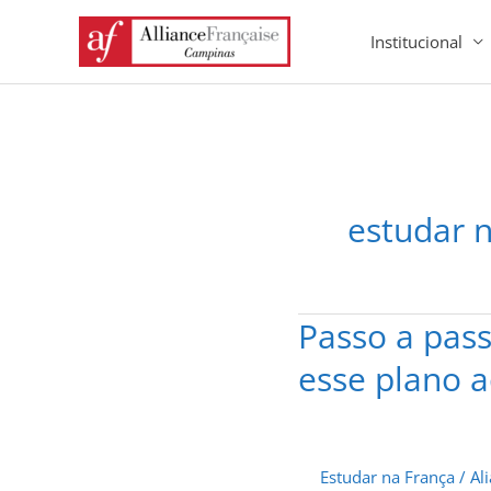
Ir
Institucional
para
o
conteúdo
estudar n
Passo a pass
Passo
a
esse plano a
passo
para
estudar
na
Estudar na França
/
Al