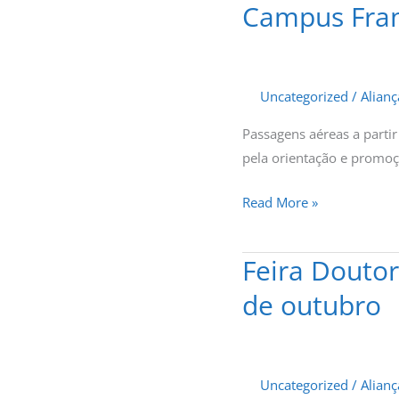
Campus Fran
Campus
France
Brasil
e
Uncategorized
/
Alian
Air
France-
Passagens aéreas a parti
KLM
pela orientação e promoç
fecham
Read More »
parceria
Feira Doutor
Feira
Doutoral
de outubro
Franco-
Brasileira
em
Campinas
Uncategorized
/
Alian