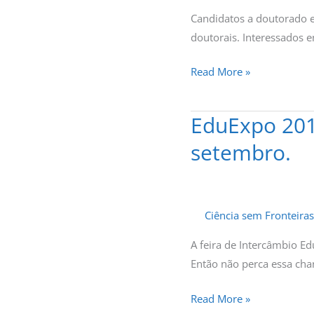
no
Candidatos a doutorado 
dia
doutorais. Interessados 
2
de
Read More »
outubro
EduExpo 201
EduExpo
2015.
setembro.
Feira
de
Intercâmbio
em
Ciência sem Fronteiras
Campinas,
A feira de Intercâmbio E
22
Então não perca essa ch
de
setembro.
Read More »