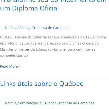
seu
um Diploma Oficial
Conhecimento
em
um
Notícia
/
Aliança Francesa de Campinas
Diploma
Oficial
O DELF, Diplôme d’Études de Langue Française e o DALF, Diplôme
Approfondi de Langue Française, são os diplomas oficiais do
Ministério francês da Educação Nacional para certificar as
competências do
Read More »
Links úteis sobre o Québec
Links
úteis
sobre
o
Notícia
,
Sem categoria
/
Aliança Francesa de Campinas
Québec