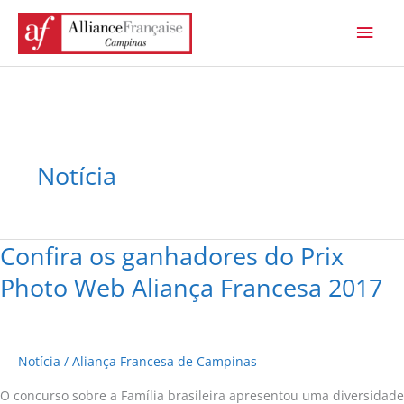
Ir
Men
para
princ
o
conteúdo
Notícia
Confira os ganhadores do Prix
Confira
os
Photo Web Aliança Francesa 2017
ganhadores
do
Prix
Notícia
/
Aliança Francesa de Campinas
Photo
Web
O concurso sobre a Família brasileira apresentou uma diversidade