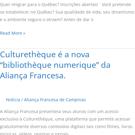
Quer imigrar para o Québec? Inscrições abertas! Você pretende
se estabelecer no Québec? Sua qualidade de vida, seu dinamismo
e o ambiente seguro o atraem? Antes de dar o
Read More »
Culturethèque é a nova
Culturethèque
é
“bibliothèque numerique” da
a
Aliança Francesa.
nova
“bibliothèque
numerique”
da
Notícia
/
Aliança Francesa de Campinas
Aliança
A Aliança Francesa presenteia seus alunos com um acesso
Francesa.
exclusivo à Culturethèque, uma plataforma que permite acessar
gratuitamente diversos conteúdos digitais tais como filmes, livros,
músicas, vídeos, revistas e jornais