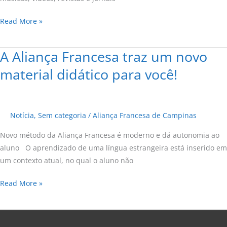
Read More »
A Aliança Francesa traz um novo
A
Aliança
material didático para você!
Francesa
traz
um
Notícia
,
Sem categoria
/
Aliança Francesa de Campinas
novo
material
Novo método da Aliança Francesa é moderno e dá autonomia ao
didático
aluno O aprendizado de uma língua estrangeira está inserido em
para
um contexto atual, no qual o aluno não
você!
Read More »