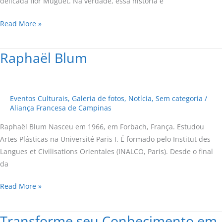
delicada flor Muguet. Na verdade, essa história é
presentear
com
Read More »
Muguet
Raphaël Blum
Raphaël
Blum
Eventos Culturais
,
Galeria de fotos
,
Notícia
,
Sem categoria
/
Aliança Francesa de Campinas
Raphaël Blum Nasceu em 1966, em Forbach, França. Estudou
Artes Plásticas na Université Paris I. É formado pelo Institut des
Langues et Civilisations Orientales (INALCO, Paris). Desde o final
da
Read More »
Transforme seu Conhecimento em
Transforme