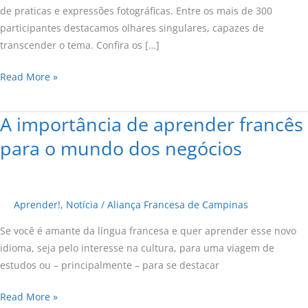
Aliança
de praticas e expressões fotográficas. Entre os mais de 300
Francesa
participantes destacamos olhares singulares, capazes de
2017
transcender o tema. Confira os […]
Read More »
A importância de aprender francês
A
importância
para o mundo dos negócios
de
aprender
francês
Aprender!
,
Notícia
/
Aliança Francesa de Campinas
para
o
Se você é amante da língua francesa e quer aprender esse novo
mundo
idioma, seja pelo interesse na cultura, para uma viagem de
dos
estudos ou – principalmente – para se destacar
negócios
Read More »