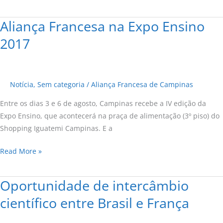
Aliança Francesa na Expo Ensino
Aliança
Francesa
2017
na
Expo
Ensino
Notícia
,
Sem categoria
/
Aliança Francesa de Campinas
2017
Entre os dias 3 e 6 de agosto, Campinas recebe a IV edição da
Expo Ensino, que acontecerá na praça de alimentação (3º piso) do
Shopping Iguatemi Campinas. E a
Read More »
Oportunidade de intercâmbio
Oportunidade
de
científico entre Brasil e França
intercâmbio
científico