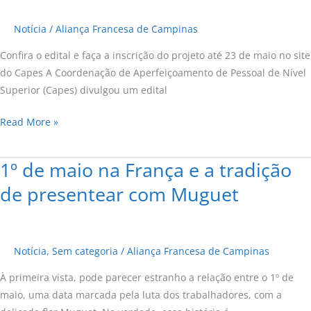
entre
Notícia
/
Aliança Francesa de Campinas
Brasil
e
Confira o edital e faça a inscrição do projeto até 23 de maio no site
França
do Capes A Coordenação de Aperfeiçoamento de Pessoal de Nível
Superior (Capes) divulgou um edital
Read More »
1º de maio na França e a tradição
1º
de
de presentear com Muguet
maio
na
França
Notícia
,
Sem categoria
/
Aliança Francesa de Campinas
e
a
À primeira vista, pode parecer estranho a relação entre o 1º de
tradição
maio, uma data marcada pela luta dos trabalhadores, com a
de