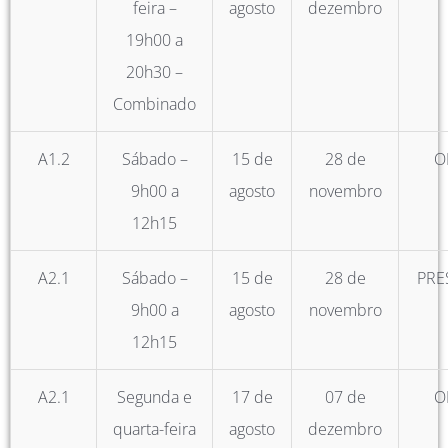
feira –
agosto
dezembro
19h00 a
20h30 –
Combinado
A1.2
Sábado –
15 de
28 de
O
9h00 a
agosto
novembro
12h15
A2.1
Sábado –
15 de
28 de
PRE
9h00 a
agosto
novembro
12h15
A2.1
Segunda e
17 de
07 de
O
quarta-feira
agosto
dezembro