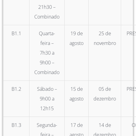
21h30 –
Combinado
B1.1
Quarta-
19 de
25 de
PRE
feira –
agosto
novembro
7h30 a
9h00 –
Combinado
B1.2
Sábado –
15 de
05 de
PRE
9h00 a
agosto
dezembro
12h15
B1.3
Segunda-
17 de
14 de
O
feira –
agosto
dezembro