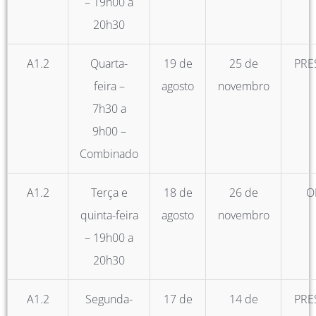
– 19h00 a
20h30
A1.2
Quarta-
19 de
25 de
PRE
feira –
agosto
novembro
7h30 a
9h00 –
Combinado
A1.2
Terça e
18 de
26 de
O
quinta-feira
agosto
novembro
– 19h00 a
20h30
A1.2
Segunda-
17 de
14 de
PRE