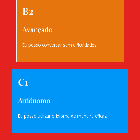
B2
Avançado
Eu posso conversar sem dificuldades.
C1
Autônomo
Eu posso utilizar o idioma de maneira eficaz.