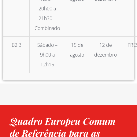
20h00 a
21h30 –
Combinado
B2.3
Sábado –
15 de
12 de
PRE
9h00 a
agosto
dezembro
12h15
Quadro Europeu Comum
de Referência para as