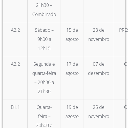
21h30 –
Combinado
A2.2
Sábado –
15 de
28 de
PRE
9h00 a
agosto
novembro
12h15
A2.2
Segunda e
17 de
07 de
O
quarta-feira
agosto
dezembro
– 20h00 a
21h30
B1.1
Quarta-
19 de
25 de
O
feira –
agosto
novembro
20h00 a