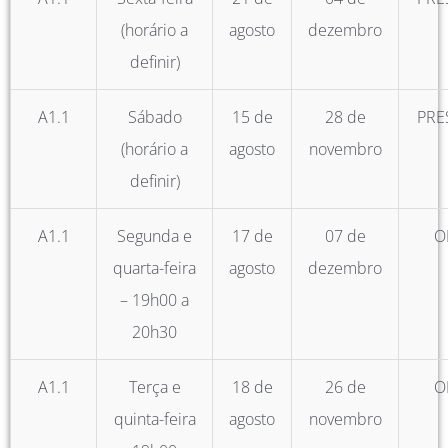
(horário a
agosto
dezembro
definir)
A1.1
Sábado
15 de
28 de
PRE
(horário a
agosto
novembro
definir)
A1.1
Segunda e
17 de
07 de
O
quarta-feira
agosto
dezembro
– 19h00 a
20h30
A1.1
Terça e
18 de
26 de
O
quinta-feira
agosto
novembro