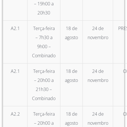
– 19h00 a
20h30
A2.1
Terça-feira
18 de
24 de
PRE
– 7h30 a
agosto
novembro
9h00 –
Combinado
A2.1
Terça-feira
18 de
24 de
O
– 20h00 a
agosto
novembro
21h30 –
Combinado
A2.2
Terça-feira
18 de
24 de
O
– 20h00 a
agosto
novembro