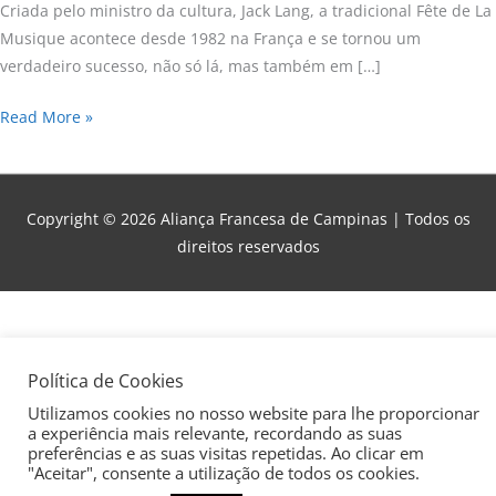
da
Criada pelo ministro da cultura, Jack Lang, a tradicional Fête de La
Aliança
Musique acontece desde 1982 na França e se tornou um
Francesa
verdadeiro sucesso, não só lá, mas também em […]
Campinas!
Read More »
Copyright © 2026
Aliança Francesa de Campinas
| Todos os
direitos reservados
Política de Cookies
Utilizamos cookies no nosso website para lhe proporcionar
a experiência mais relevante, recordando as suas
preferências e as suas visitas repetidas. Ao clicar em
"Aceitar", consente a utilização de todos os cookies.