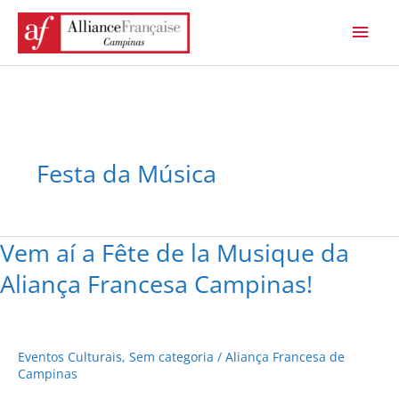
Ir
Men
para
princ
o
conteúdo
Festa da Música
Vem aí a Fête de la Musique da
Vem
aí
Aliança Francesa Campinas!
a
Fête
de
Eventos Culturais
,
Sem categoria
/
Aliança Francesa de
la
Campinas
Musique