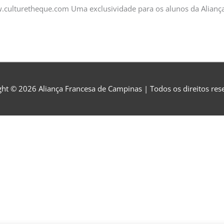
w.culturetheque.com Uma exclusividade para os alunos da Alianç
ght © 2026
Aliança Francesa de Campinas
| Todos os direitos re