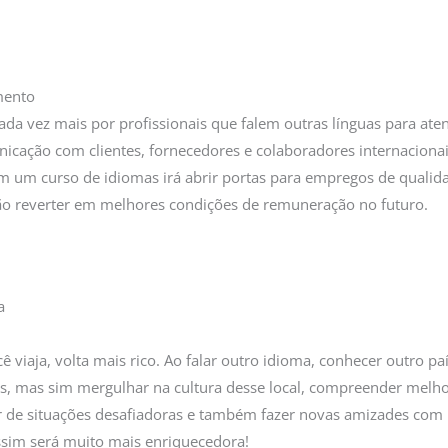
mento
da vez mais por profissionais que falem outras línguas para ate
cação com clientes, fornecedores e colaboradores internacionais
em um curso de idiomas irá abrir portas para empregos de qualid
o reverter em melhores condições de remuneração no futuro.
a
viaja, volta mais rico. Ao falar outro idioma, conhecer outro paí
ticos, mas sim mergulhar na cultura desse local, compreender me
ir de situações desafiadoras e também fazer novas amizades com 
sim será muito mais enriquecedora!