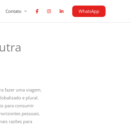
WhatsApp
Contato
utra
ra fazer uma viagem.
balizado e plural.
nto para consumir
horizontes pessoais.
mais razões para