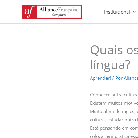
Ir
Institucional
para
o
conteúdo
Quais os
língua?
Aprender!
/ Por
Alianç
Conhecer outra cultur
Existem muitos motiv
Muito além do inglês, 
cultura, estudar outra
Está pensando em come
colocar em prática essa