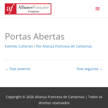
Ir
Men
para
princ
o
conteúdo
Portas Abertas
Eventos Culturais
/ Por
Aliança Francesa de Campinas
←
Post anterior
Post seguinte
→
Copyright © 2026
Aliança Francesa de Campinas
| Todos os
direitos reservados