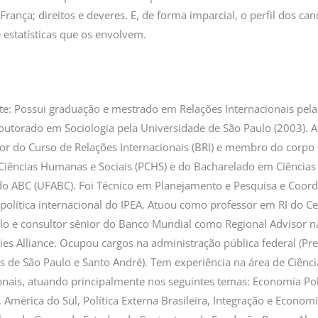
rança; direitos e deveres. E, de forma imparcial, o perfil dos can
 estatísticas que os envolvem.
e: Possui graduação e mestrado em Relações Internacionais pela
utorado em Sociologia pela Universidade de São Paulo (2003). A
or do Curso de Relações Internacionais (BRI) e membro do corp
iências Humanas e Sociais (PCHS) e do Bacharelado em Ciências
do ABC (UFABC). Foi Técnico em Planejamento e Pesquisa e Coor
olítica internacional do IPEA. Atuou como professor em RI do Ce
ulo e consultor sênior do Banco Mundial como Regional Advisor n
ties Alliance. Ocupou cargos na administração pública federal (Pr
as de São Paulo e Santo André). Tem experiência na área de Ciênci
nais, atuando principalmente nos seguintes temas: Economia Polí
 América do Sul, Política Externa Brasileira, Integração e Economi