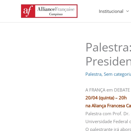
Ir
Institucional
para
o
conteúdo
Palestra
Presiden
Palestra
,
Sem categori
A FRANÇA em DEBATE 
20/04 (quinta) – 20h
na Aliança Francesa 
Palestra com Prof. Dr
Universidade Federal 
O palestrante irá abord