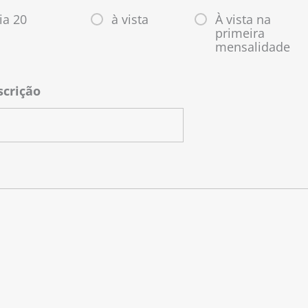
ia 20
à vista
À vista na
primeira
mensalidade
scrição