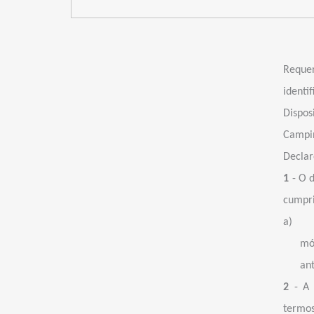
Requ
ident
Dispos
Campi
Declar
1
- O 
cumpri
a)
mó
ant
2
- A 
termo