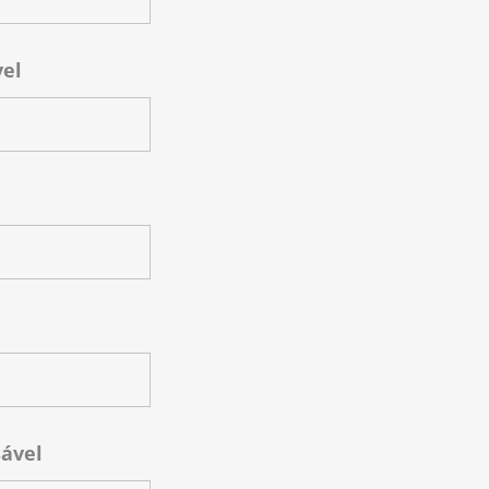
vel
ável