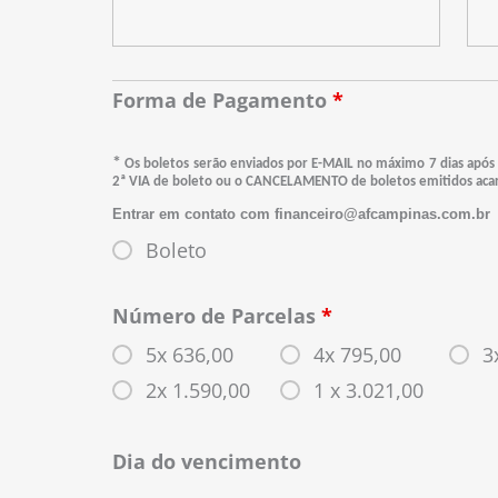
Forma de Pagamento
*
*
Os boletos serão enviados por E-MAIL no máximo 7 dias após a
2ª VIA de boleto ou o CANCELAMENTO de boletos emitidos acar
Entrar em contato com financeiro@afcampinas.com.br
Boleto
Número de Parcelas
*
5x 636,00
4x 795,00
3
2x 1.590,00
1 x 3.021,00
Dia do vencimento