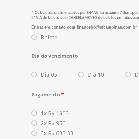
*
Os boletos serão enviados por E-MAIL no máximo 7 dias após a
2ª VIA de boleto ou o CANCELAMENTO de boletos emitidos acar
Entrar em contato com financeiro@afcampinas.com.br
Boleto
Dia do vencimento
Dia 05
Dia 10
D
Pagamento
*
1x R$ 1900
2x R$ 950
3x R$ 633,33