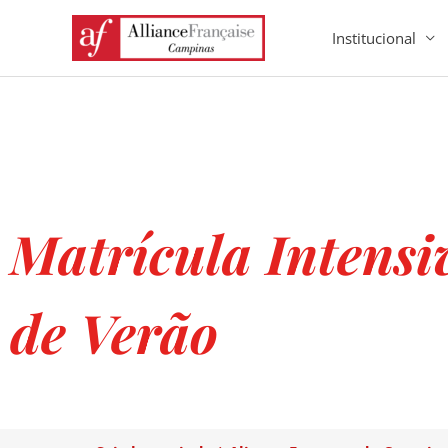
Ir
Institucional
para
o
conteúdo
Matrícula Intensi
de Verão