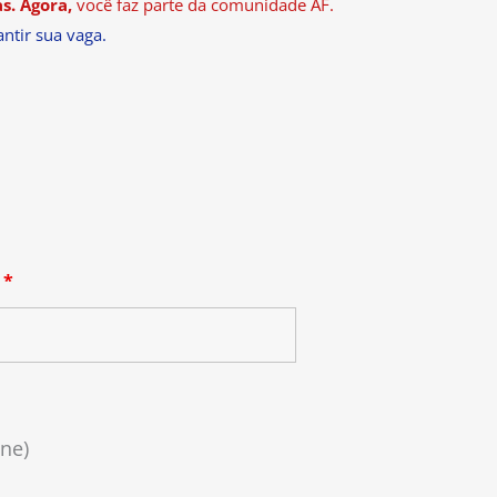
s. Agora,
você faz parte da comunidade AF.
ntir sua vaga.
a
*
ine)