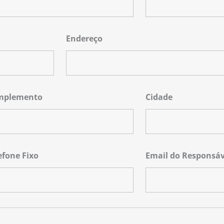
Endereço
mplemento
Cidade
efone Fixo
Email do Responsáv