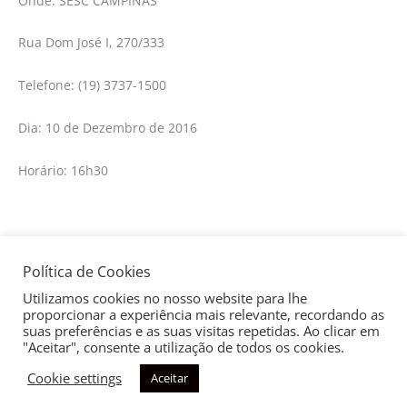
Onde: SESC CAMPINAS
Rua Dom José I, 270/333
Telefone: (19) 3737-1500
Dia: 10 de Dezembro de 2016
Horário: 16h30
Política de Cookies
←
Post anterior
Post seguinte
→
Utilizamos cookies no nosso website para lhe
proporcionar a experiência mais relevante, recordando as
suas preferências e as suas visitas repetidas. Ao clicar em
"Aceitar", consente a utilização de todos os cookies.
Cookie settings
Aceitar
Copyright © 2026
Aliança Francesa de Campinas
| Todos os
direitos reservados