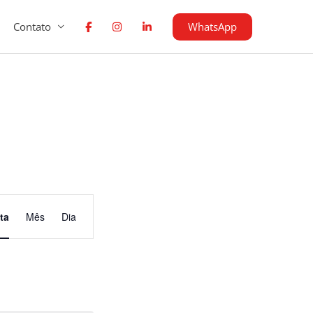
WhatsApp
Contato
Navegação
ta
Mês
Dia
do
visual
Evento