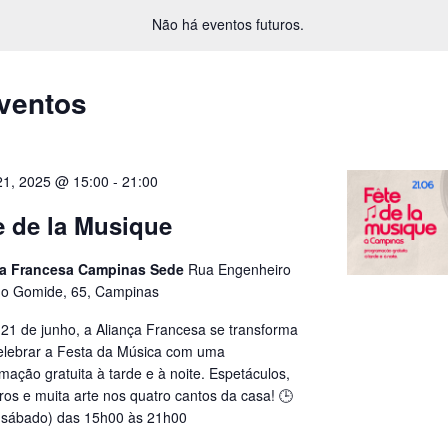
a
Não há eventos futuros.
data.
ventos
21, 2025 @ 15:00
-
21:00
e de la Musique
ca Francesa Campinas Sede
Rua Engenheiro
o Gomide, 65, Campinas
 21 de junho, a Aliança Francesa se transforma
elebrar a Festa da Música com uma
mação gratuita à tarde e à noite. Espetáculos,
ros e muita arte nos quatro cantos da casa! 🕒
(sábado) das 15h00 às 21h00