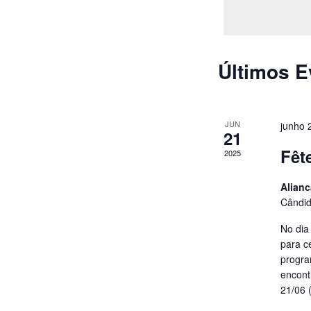
Eventos
pela
palavra-
chave.
Últimos E
JUN
junho 
21
Fêt
2025
Alian
Cândid
No dia
para c
progra
encont
21/06 