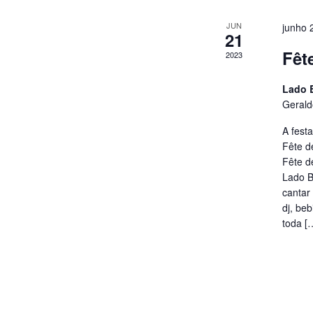
JUN
junho 
21
Fêt
2023
Lado
Gerald
A fest
Fête d
Fête d
Lado B
cantar
dj, be
toda [