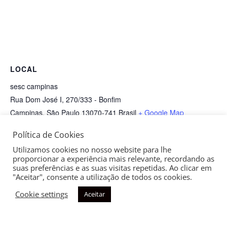
LOCAL
sesc campinas
Rua Dom José I, 270/333 - Bonfim
Campinas
,
São Paulo
13070-741
Brasil
+ Google Map
Política de Cookies
Ma Journée AF
Encontro de Negócios AF
Utilizamos cookies no nosso website para lhe
proporcionar a experiência mais relevante, recordando as
suas preferências e as suas visitas repetidas. Ao clicar em
"Aceitar", consente a utilização de todos os cookies.
Cookie settings
Aceitar
Copyright © 2026
Aliança Francesa de Campinas
| Todos os
direitos reservados