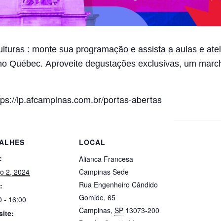
ulturas : monte sua programação e assista a aulas e at
 no Québec.
Aproveite degustações exclusivas, um march
ps://lp.afcampinas.com.br/portas-abertas
ALHES
LOCAL
:
Alianca Francesa
o 2, 2024
Campinas Sede
Rua Engenheiro Cândido
:
Gomide, 65
0 - 16:00
Campinas
,
SP
13073-200
ite: