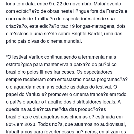
fona tem data: entre 9 e 22 de novembro. Maior evento
com exibic?a?o de obras nesta li?ngua fora da Franc?a e
com mais de 1 milha?o de
espectadores desde sua
criac?a?o, esta edic?a?o traz 19 longas-metragens, dois
cla?ssicos e uma
se?rie sobre Brigitte Bardot, uma das
principais divas do cinema mundial.
“O festival Varilux continua sendo a ferramenta mais
estrate?gica para manter viva a paixa?o do pu?blico
brasileiro pelos filmes franceses. Os espectadores
sempre receberam com entusiasmo nossa programac?a?
o e aguardam com ansiedade as datas do festival. O
papel do Varilux e? promover o cinema france?s em todo
o pai?s e apoiar o trabalho dos distribuidores locais. A
queda na audie?ncia me?dia das produc?o?es
brasileiras e estrangeiras nos cinemas e? estimada em
80% em 2023. Todos no?s, que atuamos no audiovisual,
trabalhamos para reverter esses
nu?meros, enfatizam os