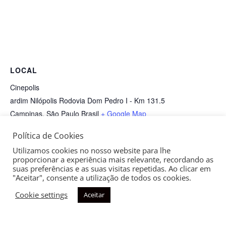
LOCAL
Cinepolis
ardim Nilópolis Rodovia Dom Pedro I - Km 131.5
Campinas
,
São Paulo
Brasil
+ Google Map
Política de Cookies
Dom La Nena
Cinemis Acossado de Jean-Luc Godard
Utilizamos cookies no nosso website para lhe
proporcionar a experiência mais relevante, recordando as
suas preferências e as suas visitas repetidas. Ao clicar em
"Aceitar", consente a utilização de todos os cookies.
Cookie settings
Aceitar
Copyright © 2026
Aliança Francesa de Campinas
| Todos os
direitos reservados