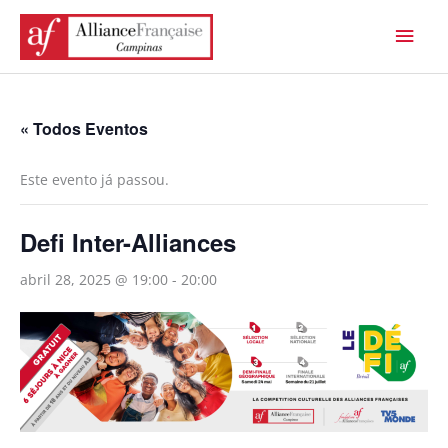
Ir
Men
para
princ
o
conteúdo
« Todos Eventos
Este evento já passou.
Defi Inter-Alliances
abril 28, 2025 @ 19:00
-
20:00