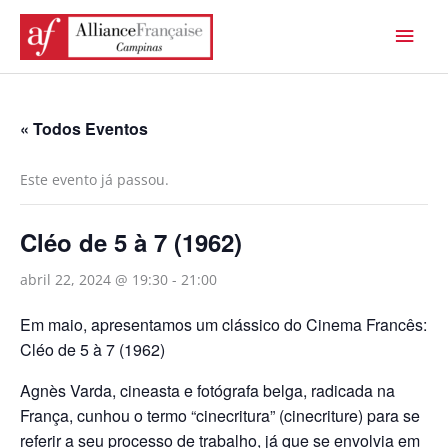
Ir
Men
para
princ
o
conteúdo
« Todos Eventos
Este evento já passou.
Cléo de 5 à 7 (1962)
abril 22, 2024 @ 19:30
-
21:00
Em maio, apresentamos um clássico do Cinema Francês:
Cléo de 5 à 7 (1962)
Agnès Varda, cineasta e fotógrafa belga, radicada na
França, cunhou o termo “cinecritura” (cinecriture) para se
referir a seu processo de trabalho, já que se envolvia em