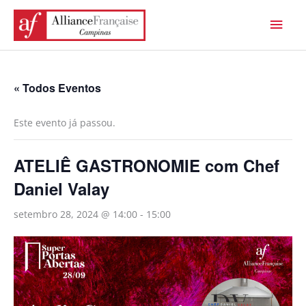
Ir
Men
para
princ
o
conteúdo
« Todos Eventos
Este evento já passou.
ATELIÊ GASTRONOMIE com Chef
Daniel Valay
setembro 28, 2024 @ 14:00
-
15:00