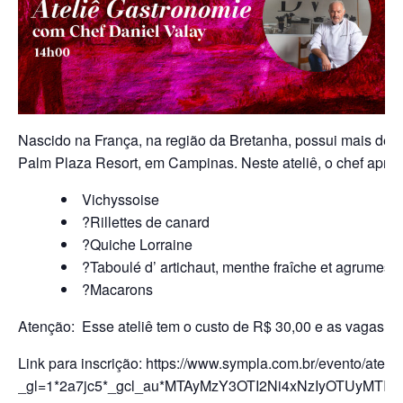
Nascido na França, na região da Bretanha, possui mais de 4
Palm Plaza Resort, em Campinas. Neste ateliê, o chef apr
Vichyssoise
?Rillettes de canard
?Quiche Lorraine
?Taboulé d’ artichaut, menthe fraîche et agrumes
?Macarons
Atenção: Esse ateliê tem o custo de R$ 30,00 e as vagas sã
Link para inscrição: https://www.sympla.com.br/evento/atel
_gl=1*2a7jc5*_gcl_au*MTAyMzY3OTI2Ni4xNzIyOTUyMTI3