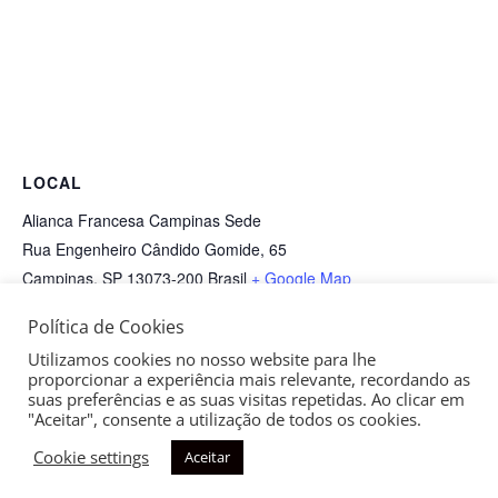
LOCAL
Alianca Francesa Campinas Sede
Rua Engenheiro Cândido Gomide, 65
Campinas
,
SP
13073-200
Brasil
+ Google Map
Política de Cookies
SUPER Portas Abertas
Coral AF Campinas
Utilizamos cookies no nosso website para lhe
proporcionar a experiência mais relevante, recordando as
suas preferências e as suas visitas repetidas. Ao clicar em
"Aceitar", consente a utilização de todos os cookies.
Cookie settings
Aceitar
Copyright © 2026
Aliança Francesa de Campinas
| Todos os
direitos reservados