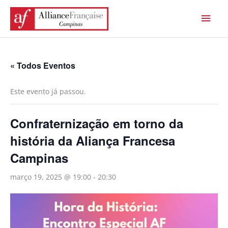
Ir
Men
para
princ
o
conteúdo
« Todos Eventos
Este evento já passou.
Confraternização em torno da
história da Aliança Francesa
Campinas
março 19, 2025 @ 19:00
-
20:30